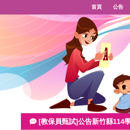
首頁
公告
[教保員甄試]公告新竹縣11